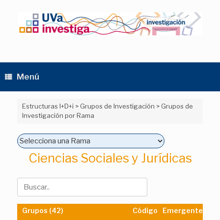
Saltar
al
contenido
Menú
Estructuras I+D+i
>
Grupos de Investigación
>
Grupos de
Investigación por Rama
Ciencias Sociales y Jurídicas
Grupos (42)
Código
Emergente