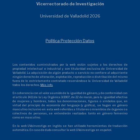
Vicerrectorado de Investigación
Universidad de Valladolid 2026
Política Protección Datos
Los contenidos suministrados por la web están sujetos a los derechos de
propiedad intelectual e industrial y son titularidad exclusiva de Universidad de
Valladolid. La adquisición de algún producto o servicio no confiere al adquiriente
ningún derecho de alteración, explotación, reproducción o distribución del mismo
fuera de lo estrictamente contratado reservándose la Universidad de Valladolid
todos los derechos.
Más info.
En coherencia con el valor asumido de la igualdad de género, y de conformidad con
el artículo 14.11 de la Ley Orgánica 3/2007, de 22 de marzo, para la igualdad efectiva
de mujeres y hombres, todas las denominaciones, figuras o símbolos que, en
virtud del principio de economía del lenguaje (y gráfica), se hagan en género
masculino inclusivo en esta web referidas a titulares o miembros de órganos o a
colectivos de personas, se entenderán realizadas tanto en género femenino
como en masculino.
En la web UVainvestiga en inglés se han utilizado herramientas de traducción
automática. En caso de duda consultar la web UVainvestiga en español.