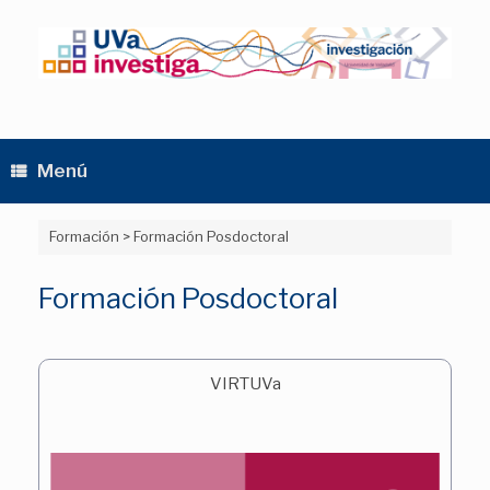
Saltar
al
contenido
Menú
Formación
>
Formación Posdoctoral
Formación Posdoctoral
VIRTUVa