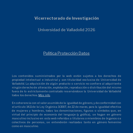
Vicerrectorado de Investigación
Universidad de Valladolid 2026
Política Protección Datos
Los contenidos suministrados por la web están sujetos a los derechos de
propiedad intelectual e industrial y son titularidad exclusiva de Universidad de
Valladolid. La adquisición de algún producto o servicio no confiere al adquiriente
ningún derecho de alteración, explotación, reproducción o distribución del mismo
fuera de lo estrictamente contratado reservándose la Universidad de Valladolid
todos los derechos.
Más info.
En coherencia con el valor asumido de la igualdad de género, y de conformidad con
el artículo 14.11 de la Ley Orgánica 3/2007, de 22 de marzo, para la igualdad efectiva
de mujeres y hombres, todas las denominaciones, figuras o símbolos que, en
virtud del principio de economía del lenguaje (y gráfica), se hagan en género
masculino inclusivo en esta web referidas a titulares o miembros de órganos o a
colectivos de personas, se entenderán realizadas tanto en género femenino
como en masculino.