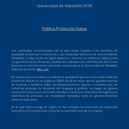
Universidad de Valladolid 2026
Política Protección Datos
Los contenidos suministrados por la web están sujetos a los derechos de
propiedad intelectual e industrial y son titularidad exclusiva de Universidad de
Valladolid. La adquisición de algún producto o servicio no confiere al adquiriente
ningún derecho de alteración, explotación, reproducción o distribución del mismo
fuera de lo estrictamente contratado reservándose la Universidad de Valladolid
todos los derechos.
Más info.
En coherencia con el valor asumido de la igualdad de género, y de conformidad con
el artículo 14.11 de la Ley Orgánica 3/2007, de 22 de marzo, para la igualdad efectiva
de mujeres y hombres, todas las denominaciones, figuras o símbolos que, en
virtud del principio de economía del lenguaje (y gráfica), se hagan en género
masculino inclusivo en esta web referidas a titulares o miembros de órganos o a
colectivos de personas, se entenderán realizadas tanto en género femenino
como en masculino.
En la web UVainvestiga en inglés se han utilizado herramientas de traducción
automática. En caso de duda consultar la web UVainvestiga en español.