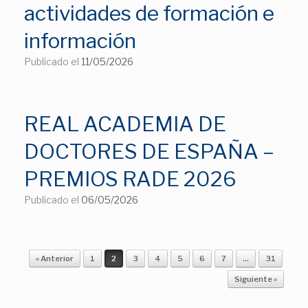
actividades de formación e
información
Publicado el
11/05/2026
REAL ACADEMIA DE
DOCTORES DE ESPAÑA –
PREMIOS RADE 2026
Publicado el
06/05/2026
Navegador de artículos
« Anterior
1
2
3
4
5
6
7
…
31
Siguiente »