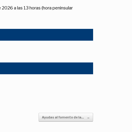
 de 2026 a las 13 horas (hora peninsular
Ayudas al fomento de la…
→