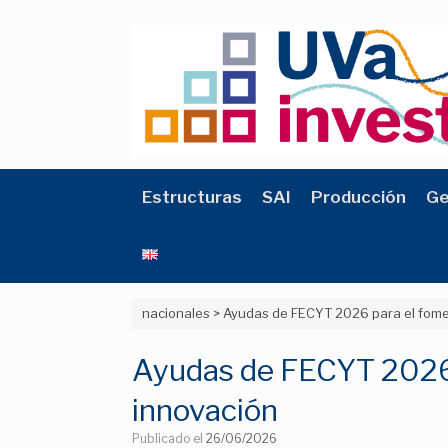
Saltar
al
contenido
Estructuras
SAI
Producción
Ge
nacionales
>
Ayudas de FECYT 2026 para el foment
Ayudas de FECYT 2026 pa
innovación
Publicado el
26/06/2026