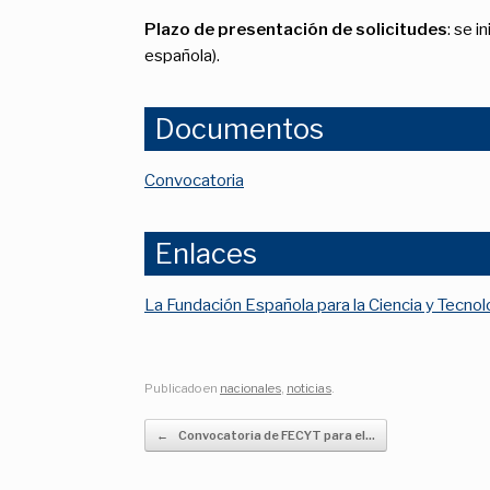
Plazo de presentación de solicitudes
: se i
española).
Documentos
Convocatoria
Enlaces
La Fundación Española para la Ciencia y Tecno
Publicado en
nacionales
,
noticias
.
Navegador de artículos
←
Convocatoria de FECYT para el…