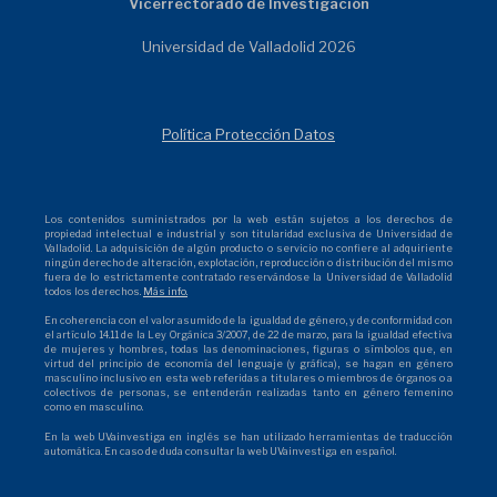
Vicerrectorado de Investigación
Universidad de Valladolid 2026
Política Protección Datos
Los contenidos suministrados por la web están sujetos a los derechos de
propiedad intelectual e industrial y son titularidad exclusiva de Universidad de
Valladolid. La adquisición de algún producto o servicio no confiere al adquiriente
ningún derecho de alteración, explotación, reproducción o distribución del mismo
fuera de lo estrictamente contratado reservándose la Universidad de Valladolid
todos los derechos.
Más info.
En coherencia con el valor asumido de la igualdad de género, y de conformidad con
el artículo 14.11 de la Ley Orgánica 3/2007, de 22 de marzo, para la igualdad efectiva
de mujeres y hombres, todas las denominaciones, figuras o símbolos que, en
virtud del principio de economía del lenguaje (y gráfica), se hagan en género
masculino inclusivo en esta web referidas a titulares o miembros de órganos o a
colectivos de personas, se entenderán realizadas tanto en género femenino
como en masculino.
En la web UVainvestiga en inglés se han utilizado herramientas de traducción
automática. En caso de duda consultar la web UVainvestiga en español.