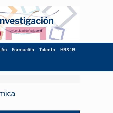
ción
Formación
Talento
HRS4R
ómica