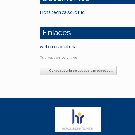
Ficha técnica solicitud
Enlaces
web convocatoria
Publicado en
regionales
.
Navegador de artículos
←
Convocatoria de ayudas a proyectos…