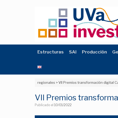
Saltar
al
contenido
Estructuras
SAI
Producción
Ge
regionales
>
VII Premios transformación digital C
VII Premios transformac
Publicado el
10/01/2022