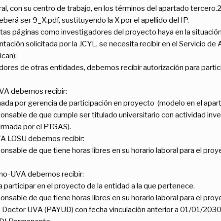
oral, con su centro de trabajo, en los términos del apartado tercero.2
berá ser 9_X.pdf, sustituyendo la X por el apellido del IP.
ntas páginas como investigadores del proyecto haya en la situaci
tación solicitada por la JCYL, se necesita recibir en el Servicio de
can):
dores de otras entidades, debemos recibir autorización para partici
VA debemos recibir:
mada por gerencia de participación en proyecto (modelo en el ap
nsable de que cumple ser titulado universitario con actividad inves
firmada por el PTGAS).
A LOSU debemos recibir:
nsable de que tiene horas libres en su horario laboral para el proy
 no-UVA debemos recibir:
 participar en el proyecto de la entidad a la que pertenece.
nsable de que tiene horas libres en su horario laboral para el proye
 Doctor UVA (PAYUD) con fecha vinculación anterior a 01/01/2030