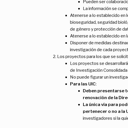
Pueden ser colaboracio
La información se comp
Atenerse a lo establecido en l
bioseguridad, seguridad biológ
de género y protección de da
Atenerse a lo establecido en 
Disponer de medidas destinada
investigación de cada proyect
Los proyectos para los que se solici
Los proyectos se desarrollará
de Investigación Consolidada d
No puede figurar un investiga
Para las UIC
:
Deben presentarse to
renovación de la Dire
La única vía para pod
pertenecer o no a la 
investigadores si la quie