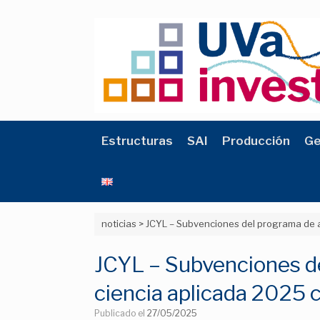
Saltar
al
contenido
Estructuras
SAI
Producción
Ge
noticias
>
JCYL – Subvenciones del programa de a
JCYL – Subvenciones de
ciencia aplicada 2025
Publicado el
27/05/2025