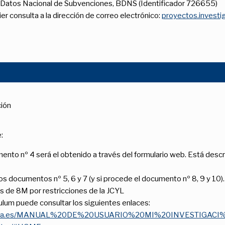
 Datos Nacional de Subvenciones, BDNS (Identificador 726655)
r consulta a la dirección de correo electrónico:
proyectos.investi
ción
:
ento nº 4 será el obtenido a través del formulario web. Está descr
 documentos nº 5, 6 y 7 (y si procede el documento nº 8, 9 y 10).
 de 8M por restricciones de la JCYL
culum puede consultar los siguientes enlaces:
doc.uva.es/MANUAL%20DE%20USUARIO%20MI%20INVESTIGA