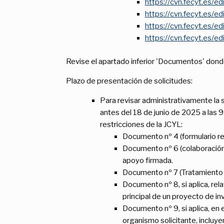
https://cvn.fecyt.es/
https://cvn.fecyt.es/e
https://cvn.fecyt.es/
https://cvn.fecyt.es/
Revise el apartado inferior 'Documentos' dond
Plazo de presentación de solicitudes:
Para revisar administrativamente la so
antes del 18 de junio de 2025 a las
restricciones de la JCYL:
Documento nº 4 (formulario r
Documento nº 6 (colaboración 
apoyo firmada.
Documento nº 7 (Tratamiento 
Documento nº 8, si aplica, rel
principal de un proyecto de in
Documento nº 9, si aplica, en 
organismo solicitante, incluye