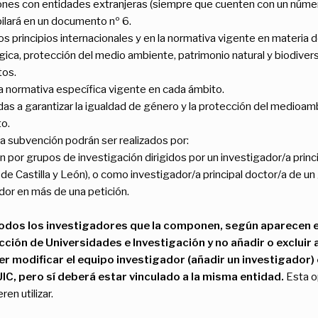
nes con entidades extranjeras (siempre que cuenten con un número 
ilará en un documento nº 6.
os principios internacionales y en la normativa vigente en materia 
ica, protección del medio ambiente, patrimonio natural y biodiversid
tos.
la normativa específica vigente en cada ámbito.
s a garantizar la igualdad de género y la protección del medioambi
o.
ta subvención podrán ser realizados por:
n por grupos de investigación dirigidos por un investigador/a prin
e Castilla y León), o como investigador/a principal doctor/a de un
dor en más de una petición.
dos los investigadores que la componen, según aparecen en
cción de Universidades e Investigación y no añadir o excluir
er modificar el equipo investigador (añadir un investigador) 
UIC, pero sí deberá estar vinculado a la misma entidad.
Esta o
ren utilizar.