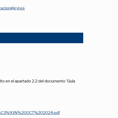
gacion@jcyl.es
ito en el apartado 2.2 del documento 'Guía
CI%C3%93N%20OCT%202024.pdf