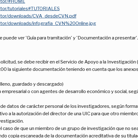
editor/#HOME
ditor/tutoriales#TUTORIALES
editor/downloads/CVA_desdeCVN.pdf
editor/downloads/infografia_CVN%20Online.jpg
e puede ver 'Guía para tramitación' y 'Documentación a presentar'.
licitud, se debe recibir en el Servicio de Apoyo a la Investigación (
 9:00 la siguiente documentación teniendo en cuenta que los ane
elleno, guardado y descargado)
empresarial o con agentes de desarrollo económico y social, seg
de datos de carácter personal de los investigadores, según forma
ativo a la autorización del director de una UIC para que otro miemb
vestigación.
el caso de que un miembro de un grupo de investigación que no sea 
ndo copia escaneada de la documentación acreditativa de su titulaci