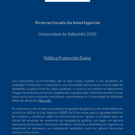
Vicerrectorado de Investigación
Universidad de Valladolid 2026
Política Protección Datos
Los contenidos suministrados por la web están sujetos a los derechos de
propiedad intelectual e industrial y son titularidad exclusiva de Universidad de
Valladolid. La adquisición de algún producto o servicio no confiere al adquiriente
ningún derecho de alteración, explotación, reproducción o distribución del mismo
fuera de lo estrictamente contratado reservándose la Universidad de Valladolid
todos los derechos.
Más info.
En coherencia con el valor asumido de la igualdad de género, y de conformidad con
el artículo 14.11 de la Ley Orgánica 3/2007, de 22 de marzo, para la igualdad efectiva
de mujeres y hombres, todas las denominaciones, figuras o símbolos que, en
virtud del principio de economía del lenguaje (y gráfica), se hagan en género
masculino inclusivo en esta web referidas a titulares o miembros de órganos o a
colectivos de personas, se entenderán realizadas tanto en género femenino
como en masculino.