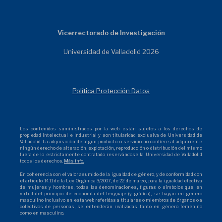
Vicerrectorado de Investigación
Universidad de Valladolid 2026
Política Protección Datos
Los contenidos suministrados por la web están sujetos a los derechos de
propiedad intelectual e industrial y son titularidad exclusiva de Universidad de
Valladolid. La adquisición de algún producto o servicio no confiere al adquiriente
ningún derecho de alteración, explotación, reproducción o distribución del mismo
fuera de lo estrictamente contratado reservándose la Universidad de Valladolid
todos los derechos.
Más info.
En coherencia con el valor asumido de la igualdad de género, y de conformidad con
el artículo 14.11 de la Ley Orgánica 3/2007, de 22 de marzo, para la igualdad efectiva
de mujeres y hombres, todas las denominaciones, figuras o símbolos que, en
virtud del principio de economía del lenguaje (y gráfica), se hagan en género
masculino inclusivo en esta web referidas a titulares o miembros de órganos o a
colectivos de personas, se entenderán realizadas tanto en género femenino
como en masculino.