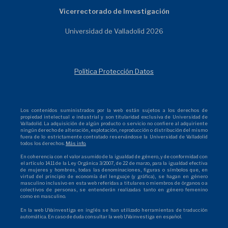
Vicerrectorado de Investigación
Universidad de Valladolid 2026
Política Protección Datos
Los contenidos suministrados por la web están sujetos a los derechos de
propiedad intelectual e industrial y son titularidad exclusiva de Universidad de
Valladolid. La adquisición de algún producto o servicio no confiere al adquiriente
ningún derecho de alteración, explotación, reproducción o distribución del mismo
fuera de lo estrictamente contratado reservándose la Universidad de Valladolid
todos los derechos.
Más info.
En coherencia con el valor asumido de la igualdad de género, y de conformidad con
el artículo 14.11 de la Ley Orgánica 3/2007, de 22 de marzo, para la igualdad efectiva
de mujeres y hombres, todas las denominaciones, figuras o símbolos que, en
virtud del principio de economía del lenguaje (y gráfica), se hagan en género
masculino inclusivo en esta web referidas a titulares o miembros de órganos o a
colectivos de personas, se entenderán realizadas tanto en género femenino
como en masculino.
En la web UVainvestiga en inglés se han utilizado herramientas de traducción
automática. En caso de duda consultar la web UVainvestiga en español.