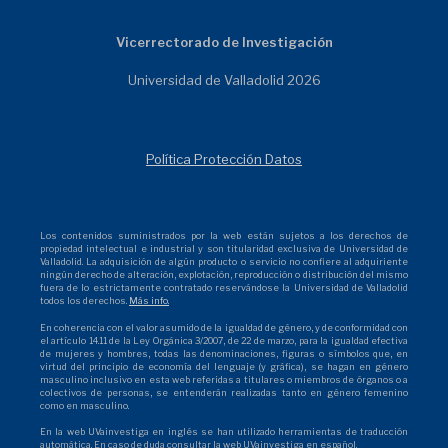
Vicerrectorado de Investigación
Universidad de Valladolid 2026
Política Protección Datos
Los contenidos suministrados por la web están sujetos a los derechos de
propiedad intelectual e industrial y son titularidad exclusiva de Universidad de
Valladolid. La adquisición de algún producto o servicio no confiere al adquiriente
ningún derecho de alteración, explotación, reproducción o distribución del mismo
fuera de lo estrictamente contratado reservándose la Universidad de Valladolid
todos los derechos.
Más info.
En coherencia con el valor asumido de la igualdad de género, y de conformidad con
el artículo 14.11 de la Ley Orgánica 3/2007, de 22 de marzo, para la igualdad efectiva
de mujeres y hombres, todas las denominaciones, figuras o símbolos que, en
virtud del principio de economía del lenguaje (y gráfica), se hagan en género
masculino inclusivo en esta web referidas a titulares o miembros de órganos o a
colectivos de personas, se entenderán realizadas tanto en género femenino
como en masculino.
En la web UVainvestiga en inglés se han utilizado herramientas de traducción
automática. En caso de duda consultar la web UVainvestiga en español.