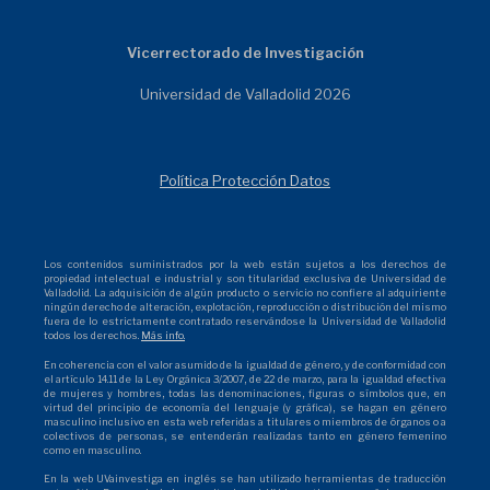
Vicerrectorado de Investigación
Universidad de Valladolid 2026
Política Protección Datos
Los contenidos suministrados por la web están sujetos a los derechos de
propiedad intelectual e industrial y son titularidad exclusiva de Universidad de
Valladolid. La adquisición de algún producto o servicio no confiere al adquiriente
ningún derecho de alteración, explotación, reproducción o distribución del mismo
fuera de lo estrictamente contratado reservándose la Universidad de Valladolid
todos los derechos.
Más info.
En coherencia con el valor asumido de la igualdad de género, y de conformidad con
el artículo 14.11 de la Ley Orgánica 3/2007, de 22 de marzo, para la igualdad efectiva
de mujeres y hombres, todas las denominaciones, figuras o símbolos que, en
virtud del principio de economía del lenguaje (y gráfica), se hagan en género
masculino inclusivo en esta web referidas a titulares o miembros de órganos o a
colectivos de personas, se entenderán realizadas tanto en género femenino
como en masculino.
En la web UVainvestiga en inglés se han utilizado herramientas de traducción