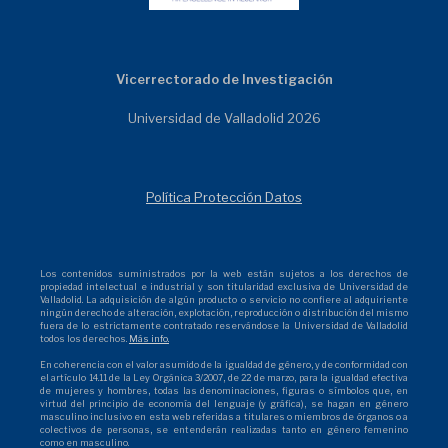
Vicerrectorado de Investigación
Universidad de Valladolid 2026
Política Protección Datos
Los contenidos suministrados por la web están sujetos a los derechos de
propiedad intelectual e industrial y son titularidad exclusiva de Universidad de
Valladolid. La adquisición de algún producto o servicio no confiere al adquiriente
ningún derecho de alteración, explotación, reproducción o distribución del mismo
fuera de lo estrictamente contratado reservándose la Universidad de Valladolid
todos los derechos.
Más info.
En coherencia con el valor asumido de la igualdad de género, y de conformidad con
el artículo 14.11 de la Ley Orgánica 3/2007, de 22 de marzo, para la igualdad efectiva
de mujeres y hombres, todas las denominaciones, figuras o símbolos que, en
virtud del principio de economía del lenguaje (y gráfica), se hagan en género
masculino inclusivo en esta web referidas a titulares o miembros de órganos o a
colectivos de personas, se entenderán realizadas tanto en género femenino
como en masculino.