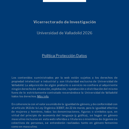
Vicerrectorado de Investigación
Universidad de Valladolid 2026
Política Protección Datos
Los contenidos suministrados por la web están sujetos a los derechos de
propiedad intelectual e industrial y son titularidad exclusiva de Universidad de
Valladolid. La adquisición de algún producto o servicio no confiere al adquiriente
ningún derecho de alteración, explotación, reproducción o distribución del mismo
fuera de lo estrictamente contratado reservándose la Universidad de Valladolid
todos los derechos.
Más info.
En coherencia con el valor asumido de la igualdad de género, y de conformidad con
el artículo 14.11 de la Ley Orgánica 3/2007, de 22 de marzo, para la igualdad efectiva
de mujeres y hombres, todas las denominaciones, figuras o símbolos que, en
virtud del principio de economía del lenguaje (y gráfica), se hagan en género
masculino inclusivo en esta web referidas a titulares o miembros de órganos o a
colectivos de personas, se entenderán realizadas tanto en género femenino
como en masculino.