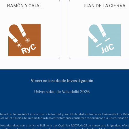
RAMÓN Y CAJAL
JUAN DE LA CIERVA
Vicerrectorado de Investigación
Universidad de Valladolid 2026
echos de propiedad intelectual e industrial y son titularidad exclusiva de Universidad de Vallad
ción o distribución del mismo fuera de lo estrictamente contratado reservándose la Universidad de V
de conformidad con el artículo 14.11 de la Ley Orgánica 3/2007, de 22 de marzo, para la igualdad ef