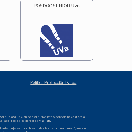
POSDOC SENIOR UVa
Política Protección Datos
olid. La adquisición de algún producto o servicio no confiere al
alladolid todos los derechos.
Más info.
ectiva de mujeres y hombres, todas las denominaciones, figuras o