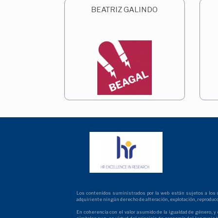
BEATRIZ GALINDO
Los contenidos suministrados por la web están sujetos a los der
adquiriente ningún derecho de alteración, explotación, reproduc
En coherencia con el valor asumido de la igualdad de género, y 