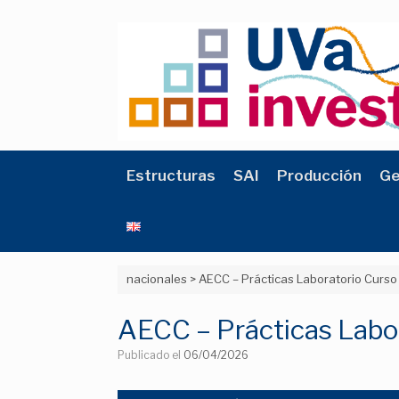
Saltar
al
contenido
Estructuras
SAI
Producción
Ge
nacionales
>
AECC – Prácticas Laboratorio Cur
AECC – Prácticas Lab
Publicado el
06/04/2026