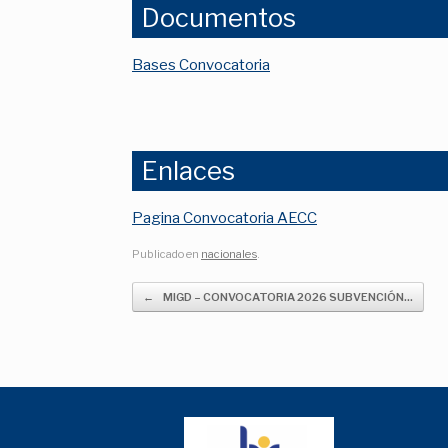
Documentos
Bases Convocatoria
Enlaces
Pagina Convocatoria AECC
Publicado en
nacionales
.
Navegador de artículos
←
MIGD – CONVOCATORIA 2026 SUBVENCIÓN…