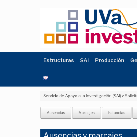
Saltar
al
contenido
Estructuras
SAI
Producción
Ge
Servicio de Apoyo a la Investigación (SAI)
>
Solici
Ausencias
Marcajes
Estancias
Ausencias y marcajes