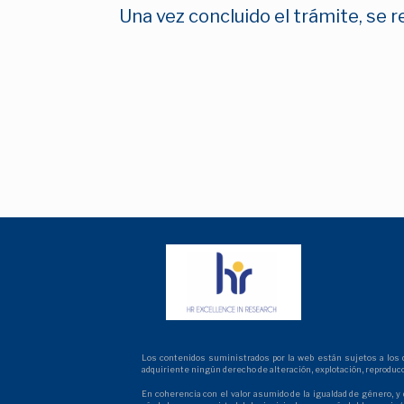
Una vez concluido el trámite, se r
Los contenidos suministrados por la web están sujetos a los der
adquiriente ningún derecho de alteración, explotación, reproduc
En coherencia con el valor asumido de la igualdad de género, y 