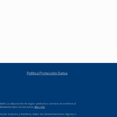
Política Protección Datos
olid. La adquisición de algún producto o servicio no confiere al
alladolid todos los derechos.
Más info.
ectiva de mujeres y hombres, todas las denominaciones, figuras o