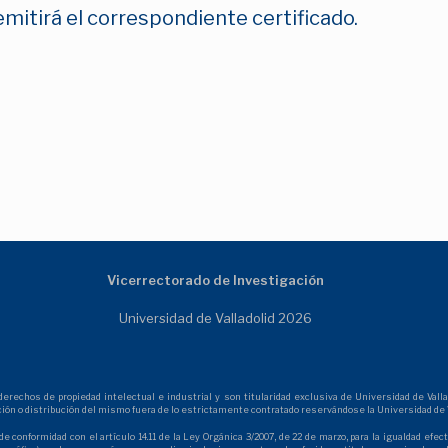
emitirá el correspondiente certificado.
Vicerrectorado de Investigación
Universidad de Valladolid 2026
echos de propiedad intelectual e industrial y son titularidad exclusiva de Universidad de Vallad
ción o distribución del mismo fuera de lo estrictamente contratado reservándose la Universidad de V
de conformidad con el artículo 14.11 de la Ley Orgánica 3/2007, de 22 de marzo, para la igualdad ef