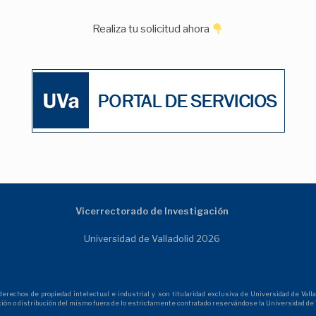
Realiza tu solicitud ahora
Vicerrectorado de Investigación
Universidad de Valladolid 2026
echos de propiedad intelectual e industrial y son titularidad exclusiva de Universidad de Vallad
ción o distribución del mismo fuera de lo estrictamente contratado reservándose la Universidad de V