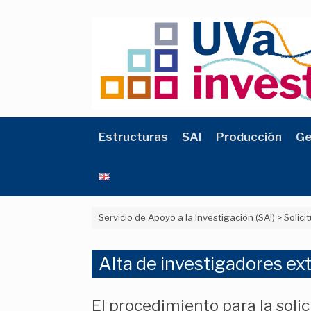
Saltar
al
contenido
Estructuras
SAI
Producción
Ge
Servicio de Apoyo a la Investigación (SAI)
>
Solici
Alta de investigadores ext
El procedimiento para la soli