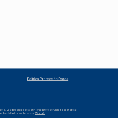
Política Protección Datos
olid. La adquisición de algún producto o servicio no confiere al
alladolid todos los derechos.
Más info.