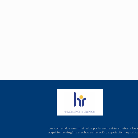
Los contenidos suministrados por la web están sujetos a los der
adquiriente ningún derecho de alteración, explotación, reproduc