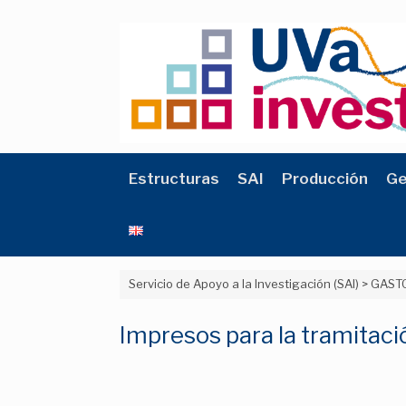
Saltar
al
contenido
Estructuras
SAI
Producción
Ge
Servicio de Apoyo a la Investigación (SAI)
>
GASTO
Impresos para la tramitaci