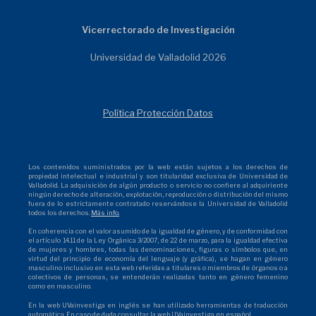
Vicerrectorado de Investigación
Universidad de Valladolid 2026
Política Protección Datos
Los contenidos suministrados por la web están sujetos a los derechos de
propiedad intelectual e industrial y son titularidad exclusiva de Universidad de
Valladolid. La adquisición de algún producto o servicio no confiere al adquiriente
ningún derecho de alteración, explotación, reproducción o distribución del mismo
fuera de lo estrictamente contratado reservándose la Universidad de Valladolid
todos los derechos.
Más info.
En coherencia con el valor asumido de la igualdad de género, y de conformidad con
el artículo 14.11 de la Ley Orgánica 3/2007, de 22 de marzo, para la igualdad efectiva
de mujeres y hombres, todas las denominaciones, figuras o símbolos que, en
virtud del principio de economía del lenguaje (y gráfica), se hagan en género
masculino inclusivo en esta web referidas a titulares o miembros de órganos o a
colectivos de personas, se entenderán realizadas tanto en género femenino
como en masculino.
En la web UVainvestiga en inglés se han utilizado herramientas de traducción
automática. En caso de duda consultar la web UVainvestiga en español.