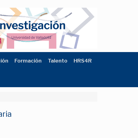
ción
Formación
Talento
HRS4R
aria