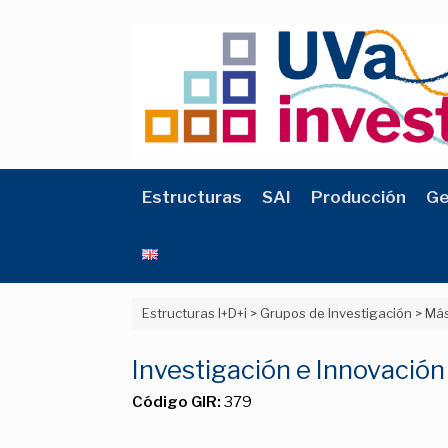
Saltar
al
contenido
Estructuras
SAI
Producción
Ge
Estructuras I+D+i
>
Grupos de Investigación
>
Más
Investigación e Innovación
Código GIR:
379