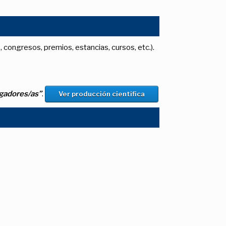
, congresos, premios, estancias, cursos, etc.).
igadores/as”
.
Ver producción científica