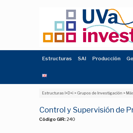
Saltar
al
contenido
Estructuras
SAI
Producción
Ge
Estructuras I+D+i
>
Grupos de Investigación
>
Más
Control y Supervisión de 
Código GIR:
240