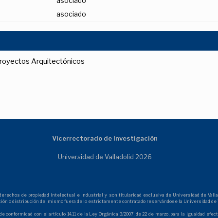
asociado
asociado
Proyectos Arquitectónicos
Vicerrectorado de Investigación
Universidad de Valladolid 2026
echos de propiedad intelectual e industrial y son titularidad exclusiva de Universidad de Vallad
ción o distribución del mismo fuera de lo estrictamente contratado reservándose la Universidad de V
de conformidad con el artículo 14.11 de la Ley Orgánica 3/2007, de 22 de marzo, para la igualdad ef