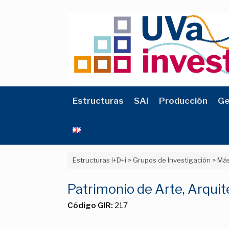
Saltar
al
contenido
Estructuras
SAI
Producción
Ge
Estructuras I+D+i
>
Grupos de Investigación
>
Más
Patrimonio de Arte, Arquite
Código GIR:
217