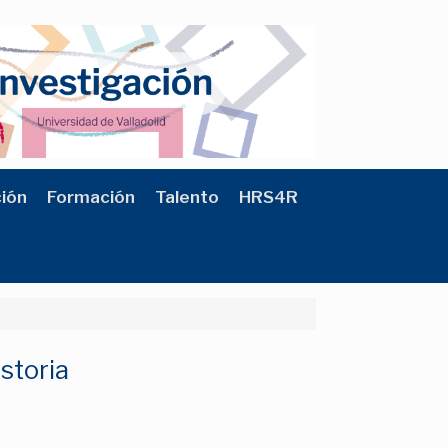
ción
Formación
Talento
HRS4R
istoria