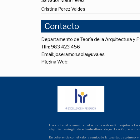
Salvador Mata Perez
Cristina Perez Valdes
Contacto
Departamento de Teoría de la Arquitectura y 
Tlfn: 983 423 456
Email: joseramon.sola@uva.es
Página Web:
Los contenidos suministrados por la web están sujetos a los der
adquiriente ningún derecho de alteración, explotación, reproduc
En coherencia con el valor asumido de la igualdad de género, y 