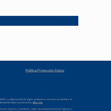
Política Protección Datos
olid. La adquisición de algún producto o servicio no confiere al
alladolid todos los derechos.
Más info.
ectiva de mujeres y hombres, todas las denominaciones, figuras o