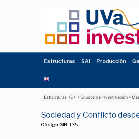
Saltar
al
contenido
Estructuras
SAI
Producción
Ge
Estructuras I+D+i
>
Grupos de Investigación
>
Más
Sociedad y Conflicto desd
Código GIR:
135