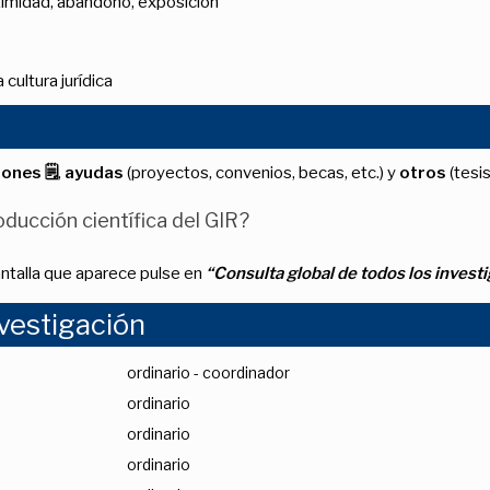
egitimidad, abandono, exposición
 cultura jurídica
iones 🗒
,
ayudas
(proyectos, convenios, becas, etc.) y
otros
(tesis
ducción científica del GIR?
antalla que aparece pulse en
“Consulta global de todos los invest
vestigación
ordinario - coordinador
ordinario
ordinario
ordinario