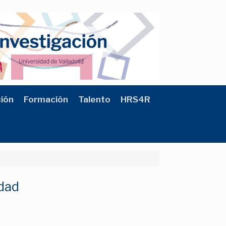
ción
Formación
Talento
HRS4R
idad