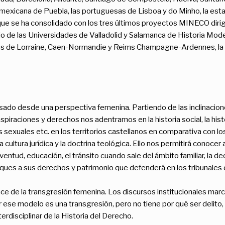
mexicana de Puebla, las portuguesas de Lisboa y do Minho, la esta
ue se ha consolidado con los tres últimos proyectos MINECO dirig
rio de las Universidades de Valladolid y Salamanca de Historia Mo
cesas de Lorraine, Caen-Normandie y Reims Champagne-Ardennes, la
 pasado desde una perspectiva femenina. Partiendo de las inclinacion
raciones y derechos nos adentramos en la historia social, la historia 
s sexuales etc. en los territorios castellanos en comparativa con lo
 cultura jurídica y la doctrina teológica. Ello nos permitirá conocer
ventud, educación, el tránsito cuando sale del ámbito familiar, la d
aques a sus derechos y patrimonio que defenderá en los tribunales d
ance de la transgresión femenina. Los discursos institucionales ma
se modelo es una transgresión, pero no tiene por qué ser delito, l
nterdisciplinar de la Historia del Derecho.