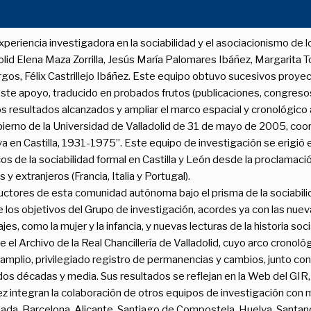
periencia investigadora en la sociabilidad y el asociacionismo de l
adolid Elena Maza Zorrilla, Jesús María Palomares Ibáñez, Margarita
Burgos, Félix Castrillejo Ibáñez. Este equipo obtuvo sucesivos proy
te apoyo, traducido en probados frutos (publicaciones, congresos 
os resultados alcanzados y ampliar el marco espacial y cronológico
erno de la Universidad de Valladolid de 31 de mayo de 2005, coordi
en Castilla, 1931-1975”. Este equipo de investigación se erigió en
os de la sociabilidad formal en Castilla y León desde la proclamac
y extranjeros (Francia, Italia y Portugal).
tores de esta comunidad autónoma bajo el prisma de la sociabilida
 los objetivos del Grupo de investigación, acordes ya con las nue
s, como la mujer y la infancia, y nuevas lecturas de la historia soci
te el Archivo de la Real Chancillería de Valladolid, cuyo arco crono
plio, privilegiado registro de permanencias y cambios, junto con
os décadas y media. Sus resultados se reflejan en la Web del GIR, 
z integran la colaboración de otros equipos de investigación con 
da, Barcelona, Alicante, Santiago de Compostela, Huelva, Santander