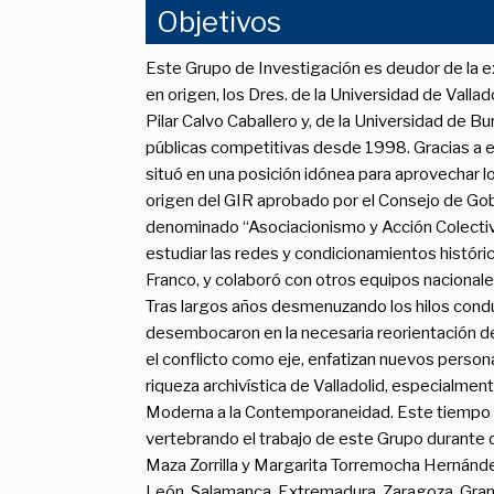
Objetivos
Este Grupo de Investigación es deudor de la ex
en origen, los Dres. de la Universidad de Vall
Pilar Calvo Caballero y, de la Universidad de 
públicas competitivas desde 1998. Gracias a es
situó en una posición idónea para aprovechar l
origen del GIR aprobado por el Consejo de Gobi
denominado “Asociacionismo y Acción Colectiva 
estudiar las redes y condicionamientos históric
Franco, y colaboró con otros equipos nacionales 
Tras largos años desmenuzando los hilos conduc
desembocaron en la necesaria reorientación de
el conflicto como eje, enfatizan nuevos personaje
riqueza archivística de Valladolid, especialmen
Moderna a la Contemporaneidad. Este tiempo am
vertebrando el trabajo de este Grupo durante d
Maza Zorrilla y Margarita Torremocha Hernánde
León, Salamanca, Extremadura, Zaragoza, Grana