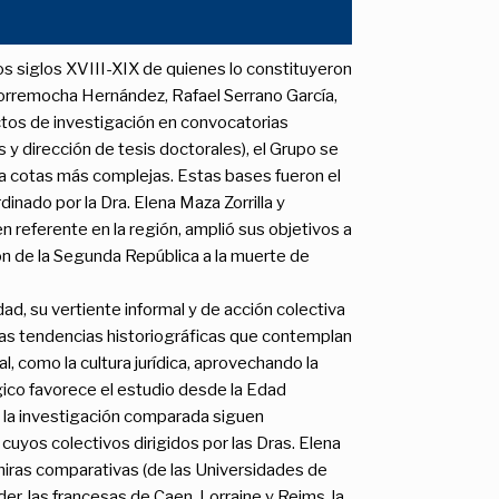
os siglos XVIII-XIX de quienes lo constituyeron
 Torremocha Hernández, Rafael Serrano García,
ectos de investigación en convocatorias
y dirección de tesis doctorales), el Grupo se
 a cotas más complejas. Estas bases fueron el
nado por la Dra. Elena Maza Zorrilla y
 referente en la región, amplió sus objetivos a
ión de la Segunda República a la muerte de
d, su vertiente informal y de acción colectiva
vas tendencias historiográficas que contemplan
al, como la cultura jurídica, aprovechando la
lógico favorece el estudio desde la Edad
 la investigación comparada siguen
cuyos colectivos dirigidos por las Dras. Elena
miras comparativas (de las Universidades de
, las francesas de Caen, Lorraine y Reims, la