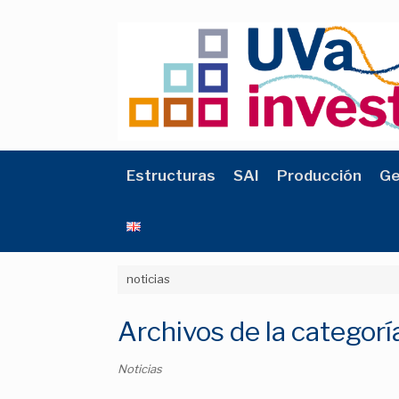
Saltar
al
contenido
Estructuras
SAI
Producción
Ge
noticias
Archivos de la categorí
Noticias