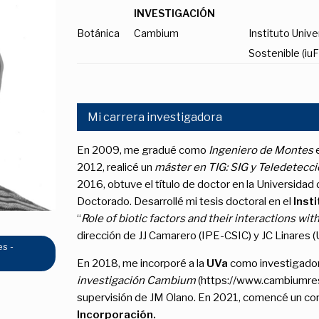
INVESTIGACIÓN
Botánica
Cambium
Instituto Unive
Sostenible (iu
Mi carrera investigadora
En 2009, me gradué como
Ingeniero de Montes
e
2012, realicé un
máster en TIG: SIG y Teledetecc
2016, obtuve el título de doctor en la Universida
Doctorado. Desarrollé mi tesis doctoral en el
Inst
“
Role of biotic factors and their interactions wi
dirección de JJ Camarero (IPE-CSIC) y JC Linares 
es -
En 2018, me incorporé a la
UVa
como investigado
investigación Cambium
(https://www.cambiumres
supervisión de JM Olano. En 2021, comencé un co
Incorporación.