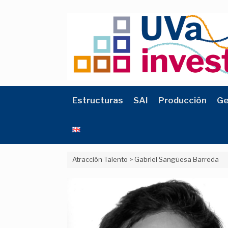
Saltar
al
contenido
Estructuras
SAI
Producción
Ge
Atracción Talento
>
Gabriel Sangüesa Barreda