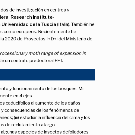
iodos de investigación en centros y
eral Research Institute-
a
Universidad de la Tuscia
(Italia). También he
ales como europeos. Recientemente he
ia 2020 de Proyectos I+D+i del Ministerio de
processionary moth range of expansion in
 de un contrato predoctoral FPI.
iento y funcionamiento de los bosques. Mi
lmente en 4 ejes
ues caducifolios al aumento de los daños
sas y consecuencias de los fenómenos de
; (iii) estudiar la influencia del clima y los
as de reclutamiento a largo
de algunas especies de insectos defoliadores