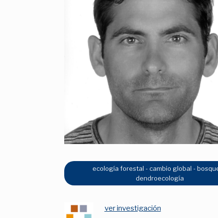
ecología forestal - cambio global - bosqu
dendroecología
ver investigación