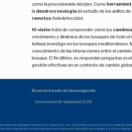
como la procesionaria del pino. Como
herramient
la
dendrocronología
(el estudio de los anillos de
remotos
(teledetección).
Mi
visión
trata de comprender cómo los
cambios 
crecimiento y dinámica de los bosques de todo el
énfasis investigo en los bosques mediterráneos. M
conocimiento de las interacciones entre el cambio 
bosque. El fin último, es responder preguntas ec
gestión efectivas en un contexto de cambio globa
Vicerrectorado de Investigación
Universidad de Valladolid 2026
echos de propiedad intelectual e industrial y son titularidad exclusiva de Universidad de Vallad
ción o distribución del mismo fuera de lo estrictamente contratado reservándose la Universidad de V