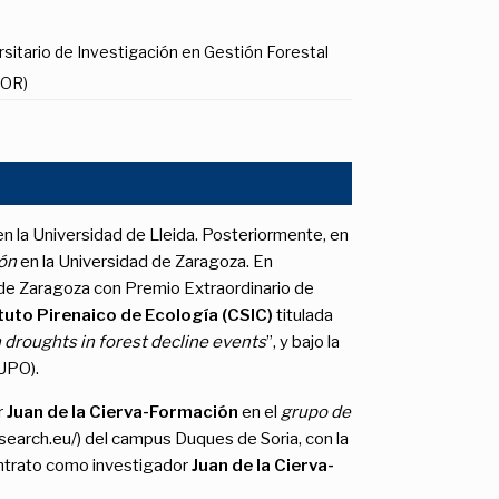
rsitario de Investigación en Gestión Forestal
FOR)
n la Universidad de Lleida. Posteriormente, en
ión
en la Universidad de Zaragoza. En
d de Zaragoza con Premio Extraordinario de
ituto Pirenaico de Ecología (CSIC)
titulada
th droughts in forest decline events
”, y bajo la
(UPO).
r
Juan de la Cierva-Formación
en el
grupo de
earch.eu/)
del campus Duques de Soria, con la
ntrato como investigador
Juan de la Cierva-