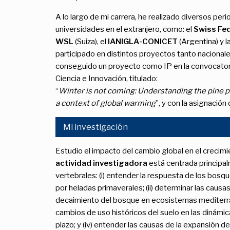
A lo largo de mi carrera, he realizado diversos per
universidades en el extranjero, como: el
Swiss Fed
WSL
(Suiza), el
IANIGLA-CONICET
(Argentina) y l
participado en distintos proyectos tanto nacion
conseguido un proyecto como IP en la convocator
Ciencia e Innovación, titulado:
“
Winter is not coming: Understanding the pine 
a context of global warming
”, y con la asignación
Mi investigación
Estudio el impacto del cambio global en el crecim
actividad investigadora
está centrada principa
vertebrales: (i) entender la respuesta de los bosq
por heladas primaverales; (ii) determinar las cau
decaimiento del bosque en ecosistemas mediterráneos
cambios de uso históricos del suelo en las dinámic
plazo; y (iv) entender las causas de la expansión 