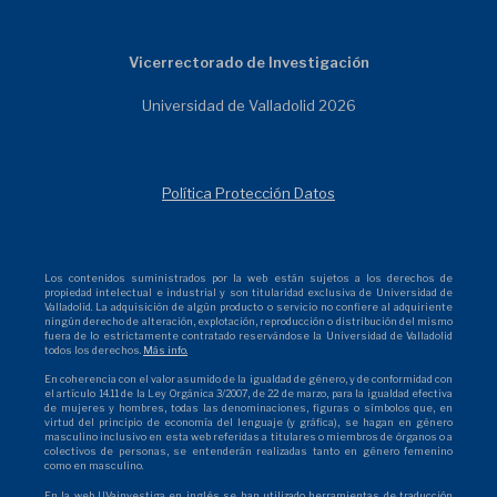
Vicerrectorado de Investigación
Universidad de Valladolid 2026
Política Protección Datos
Los contenidos suministrados por la web están sujetos a los derechos de
propiedad intelectual e industrial y son titularidad exclusiva de Universidad de
Valladolid. La adquisición de algún producto o servicio no confiere al adquiriente
ningún derecho de alteración, explotación, reproducción o distribución del mismo
fuera de lo estrictamente contratado reservándose la Universidad de Valladolid
todos los derechos.
Más info.
En coherencia con el valor asumido de la igualdad de género, y de conformidad con
el artículo 14.11 de la Ley Orgánica 3/2007, de 22 de marzo, para la igualdad efectiva
de mujeres y hombres, todas las denominaciones, figuras o símbolos que, en
virtud del principio de economía del lenguaje (y gráfica), se hagan en género
masculino inclusivo en esta web referidas a titulares o miembros de órganos o a
colectivos de personas, se entenderán realizadas tanto en género femenino
como en masculino.
En la web UVainvestiga en inglés se han utilizado herramientas de traducción