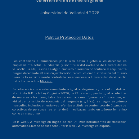
Vicerrectorado de Investigación
Universidad de Valladolid 2026
Política Protección Datos
Los contenidos suministrados por la web están sujetos a los derechos de
propiedad intelectual e industrial y son titularidad exclusiva de Universidad de
Valladolid. La adquisición de algún producto o servicio no confiere al adquiriente
ningún derecho de alteración, explotación, reproducción o distribución del mismo
fuera de lo estrictamente contratado reservándose la Universidad de Valladolid
todos los derechos.
Más info.
En coherencia con el valor asumido de la igualdad de género, y de conformidad con
el artículo 14.11 de la Ley Orgánica 3/2007, de 22 de marzo, para la igualdad efectiva
de mujeres y hombres, todas las denominaciones, figuras o símbolos que, en
virtud del principio de economía del lenguaje (y gráfica), se hagan en género
masculino inclusivo en esta web referidas a titulares o miembros de órganos o a
colectivos de personas, se entenderán realizadas tanto en género femenino
como en masculino.
En la web UVainvestiga en inglés se han utilizado herramientas de traducción
automática. En caso de duda consultar la web UVainvestiga en español.