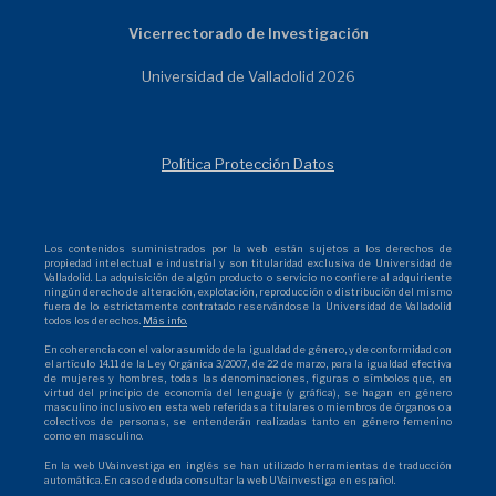
Vicerrectorado de Investigación
Universidad de Valladolid 2026
Política Protección Datos
Los contenidos suministrados por la web están sujetos a los derechos de
propiedad intelectual e industrial y son titularidad exclusiva de Universidad de
Valladolid. La adquisición de algún producto o servicio no confiere al adquiriente
ningún derecho de alteración, explotación, reproducción o distribución del mismo
fuera de lo estrictamente contratado reservándose la Universidad de Valladolid
todos los derechos.
Más info.
En coherencia con el valor asumido de la igualdad de género, y de conformidad con
el artículo 14.11 de la Ley Orgánica 3/2007, de 22 de marzo, para la igualdad efectiva
de mujeres y hombres, todas las denominaciones, figuras o símbolos que, en
virtud del principio de economía del lenguaje (y gráfica), se hagan en género
masculino inclusivo en esta web referidas a titulares o miembros de órganos o a
colectivos de personas, se entenderán realizadas tanto en género femenino
como en masculino.
En la web UVainvestiga en inglés se han utilizado herramientas de traducción
automática. En caso de duda consultar la web UVainvestiga en español.