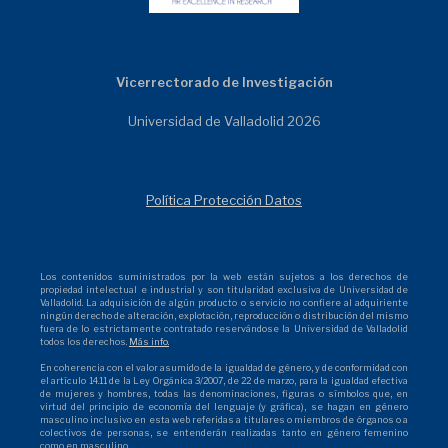
Vicerrectorado de Investigación
Universidad de Valladolid 2026
Política Protección Datos
Los contenidos suministrados por la web están sujetos a los derechos de
propiedad intelectual e industrial y son titularidad exclusiva de Universidad de
Valladolid. La adquisición de algún producto o servicio no confiere al adquiriente
ningún derecho de alteración, explotación, reproducción o distribución del mismo
fuera de lo estrictamente contratado reservándose la Universidad de Valladolid
todos los derechos.
Más info.
En coherencia con el valor asumido de la igualdad de género, y de conformidad con
el artículo 14.11 de la Ley Orgánica 3/2007, de 22 de marzo, para la igualdad efectiva
de mujeres y hombres, todas las denominaciones, figuras o símbolos que, en
virtud del principio de economía del lenguaje (y gráfica), se hagan en género
masculino inclusivo en esta web referidas a titulares o miembros de órganos o a
colectivos de personas, se entenderán realizadas tanto en género femenino
como en masculino.