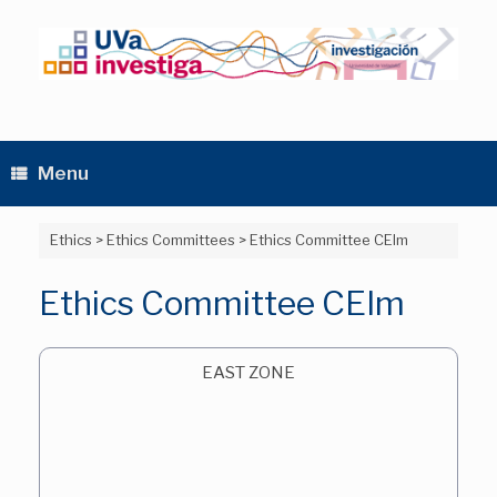
Skip
to
content
Menu
Ethics
>
Ethics Committees
>
Ethics Committee CEIm
Ethics Committee CEIm
EAST ZONE